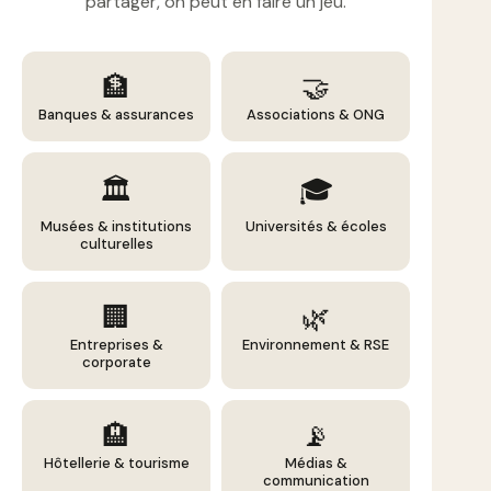
partager, on peut en faire un jeu.
🏦
🤝
Banques & assurances
Associations & ONG
🏛️
🎓
Musées & institutions
Universités & écoles
culturelles
🏢
🌿
Entreprises &
Environnement & RSE
corporate
🏨
📡
Hôtellerie & tourisme
Médias &
communication