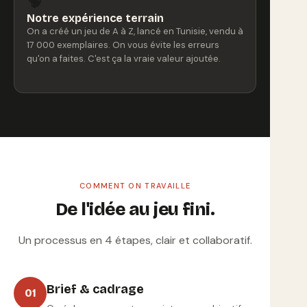
🧠
Notre expérience terrain
On a créé un jeu de A à Z, lancé en Tunisie, vendu à
17 000 exemplaires. On vous évite les erreurs
qu'on a faites. C'est ça la vraie valeur ajoutée.
COMMENT ON TRAVAILLE
De l'idée au jeu fini.
Un processus en 4 étapes, clair et collaboratif.
Brief & cadrage
01