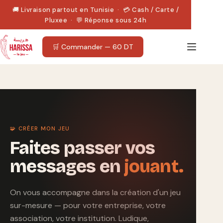
Passer
🚚 Livraison partout en Tunisie · 💳 Cash / Carte /
au
Pluxee · 💬 Réponse sous 24h
contenu
🛒 Commander — 60 DT
🧩 CRÉER MON JEU
Faites passer vos
messages en
jouant.
On vous accompagne dans la création d'un jeu
sur-mesure — pour votre entreprise, votre
association, votre institution. Ludique,