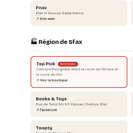
Fnac
Mall of Sousse, Kalàa Kebira
↗ Site web
🏭 Région de Sfax
Top Pick
NOUVEAU
Ceinture Bourguiba, entre la route de l'Afrane et
la route de l'Ain
↗ Voir la boutique
Books & Toys
Rue de Tunis Km 6.5 Kassas Chehiya, Sfax
↗ Facebook
Toopty