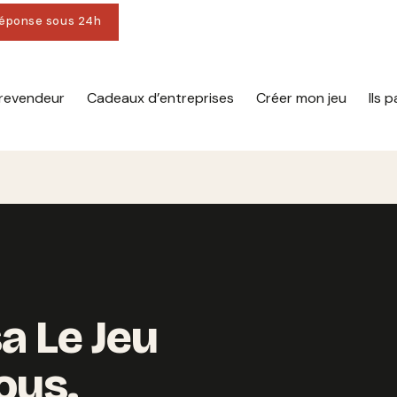
 Réponse sous 24h
 revendeur
Cadeaux d’entreprises
Créer mon jeu
Ils 
a Le Jeu
ous.