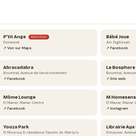
P'tit Ange
Bébé Joue
NOUVEAU
Aïn Zaghouan
Ennasser
↗ Facebook
↗ Voir sur Maps
Abracadabra
Le Bosphore
Boumhal, Avenue de l'environnement
Boumhal, Avenue
↗ Facebook
↗ Site web
Môme Lounge
M Homesens
El Manar, Manar Centre
El Manar, Manar C
↗ Facebook
↗ Instagram
Yooza Park
Librairie Aya
El Mourouj 6, résidence Tasnim, Av. Martyrs
Ennasser, Avenue