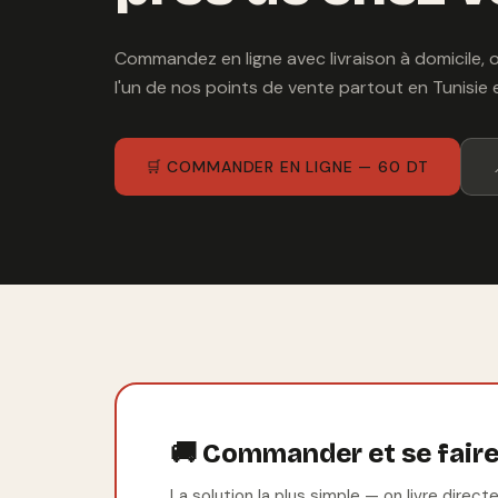
Commandez en ligne avec livraison à domicile,
l'un de nos points de vente partout en Tunisie
🛒 COMMANDER EN LIGNE — 60 DT
🚚 Commander et se faire 
La solution la plus simple — on livre dir