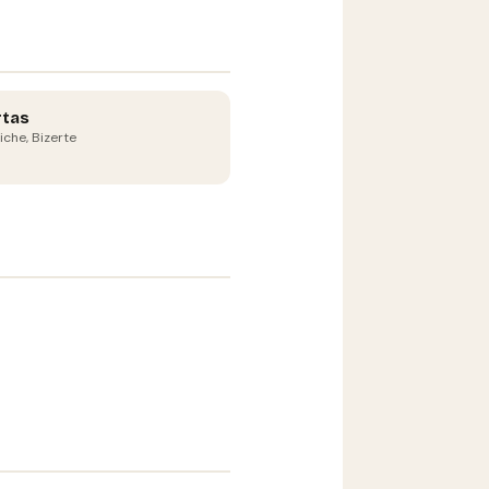
rtas
iche, Bizerte