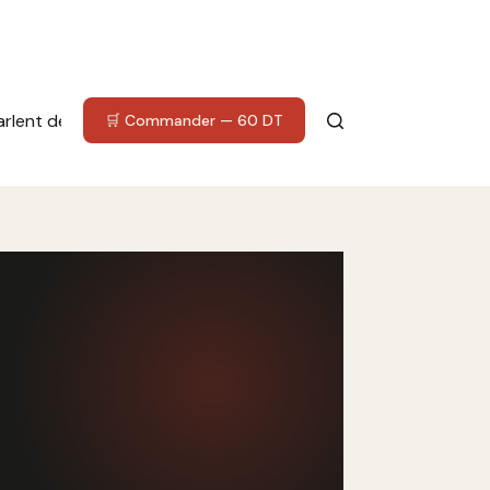
parlent de nous
À propos
🛒 Commander — 60 DT