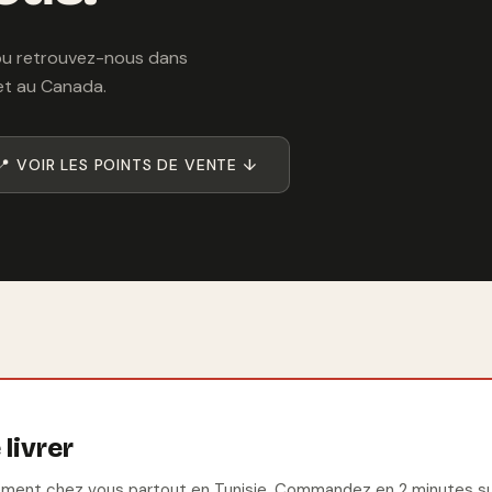
 ou retrouvez-nous dans
 et au Canada.
📍 VOIR LES POINTS DE VENTE ↓
livrer
ectement chez vous partout en Tunisie. Commandez en 2 minutes s