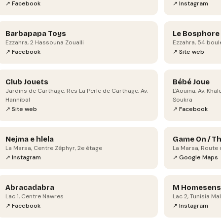
↗ Facebook
↗ Instagram
Barbapapa Toys
Le Bosphore
Ezzahra, 2 Hassouna Zoualli
Ezzahra, 54 boul
↗ Facebook
↗ Site web
Club Jouets
Bébé Joue
Jardins de Carthage, Res La Perle de Carthage, Av.
L'Aouina, Av. Kha
Hannibal
Soukra
↗ Site web
↗ Facebook
Nejma e hlela
Game On / T
La Marsa, Centre Zéphyr, 2e étage
La Marsa, Route
↗ Instagram
↗ Google Maps
Abracadabra
M Homesens
Lac 1, Centre Nawres
Lac 2, Tunisia Mal
↗ Facebook
↗ Instagram