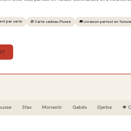
ent par carte
🎁 Carte cadeau Pluxee
🚚 Livraison partout en Tunisi
DT
ousse
Sfax
Monastir
Gabès
Djerba
🍁 