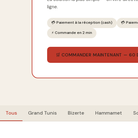
ligne.
💳 Paiement à la réception (cash)
💳 Paiem
⚡ Commande en 2 min
🛒 COMMANDER MAINTENANT — 60 
Tous
Grand Tunis
Bizerte
Hammamet
S