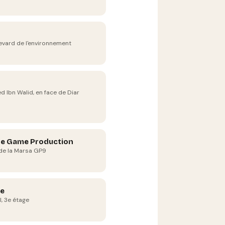
evard de l'environnement
led Ibn Walid, en face de Diar
he Game Production
 de la Marsa GP9
e
l, 3e étage